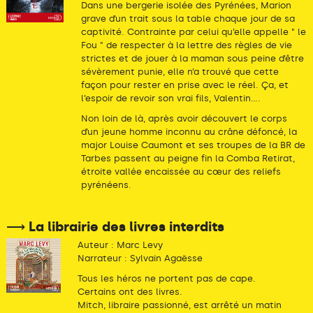
Dans une bergerie isolée des Pyrénées, Marion
grave d’un trait sous la table chaque jour de sa
captivité. Contrainte par celui qu’elle appelle " le
Fou " de respecter à la lettre des règles de vie
strictes et de jouer à la maman sous peine d’être
sévèrement punie, elle n’a trouvé que cette
façon pour rester en prise avec le réel. Ça, et
l’espoir de revoir son vrai fils, Valentin....
Non loin de là, après avoir découvert le corps
d’un jeune homme inconnu au crâne défoncé, la
major Louise Caumont et ses troupes de la BR de
Tarbes passent au peigne fin la Comba Retirat,
étroite vallée encaissée au cœur des reliefs
pyrénéens.
⟶ La librairie des livres interdits
Auteur : Marc Levy
Narrateur : Sylvain Agaësse
Tous les héros ne portent pas de cape.
Certains ont des livres.
Mitch, libraire passionné, est arrêté un matin